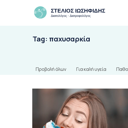
Tag:
παχυσαρκία
Προβολή όλων
Για καλή υγεία
Παθο