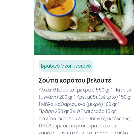
Βραδινό
Μεσημεριανό
Σούπα καρότου βελουτέ
Υλικά: 6 Καρότα (μέτρια) 550 gr 1 Πατάτα
(μεγάλη) 200 gr 1 Κρεμμύδι (μέτριο) 150 gr
1 Μήλο, καθαρισμένο (μικρό) 100 gr 1
Πράσο 250 gr 3 κ.σ Ελαιόλαδο 15 gr 1
σκελίδα Σκόρδου 3 gr Οδηγίες εκτέλεσης
1) Κόβουμε σε μικρά κομματάκια τα
καρότα, την πατάτα, το πράσο, το μήλο.